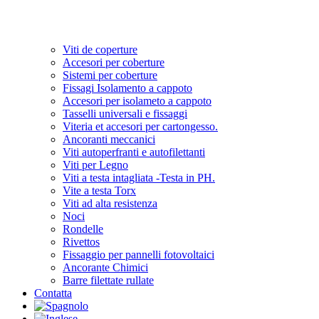
Viti de coperture
Accesori per coberture
Sistemi per coberture
Fissagi Isolamento a cappoto
Accesori per isolameto a cappoto
Tasselli universali e fissaggi
Viteria et accesori per cartongesso.
Ancoranti meccanici
Viti autoperfranti e autofilettanti
Viti per Legno
Viti a testa intagliata -Testa in PH.
Vite a testa Torx
Viti ad alta resistenza
Noci
Rondelle
Rivettos
Fissaggio per pannelli fotovoltaici
Ancorante Chimici
Barre filettate rullate
Contatta