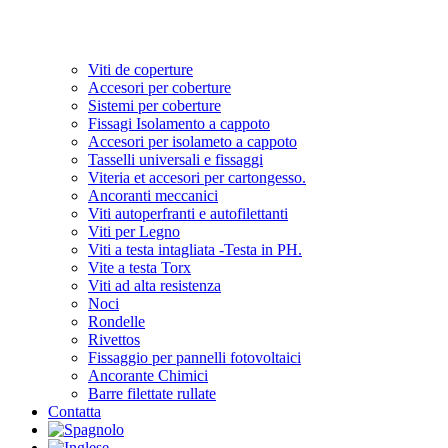
Viti de coperture
Accesori per coberture
Sistemi per coberture
Fissagi Isolamento a cappoto
Accesori per isolameto a cappoto
Tasselli universali e fissaggi
Viteria et accesori per cartongesso.
Ancoranti meccanici
Viti autoperfranti e autofilettanti
Viti per Legno
Viti a testa intagliata -Testa in PH.
Vite a testa Torx
Viti ad alta resistenza
Noci
Rondelle
Rivettos
Fissaggio per pannelli fotovoltaici
Ancorante Chimici
Barre filettate rullate
Contatta