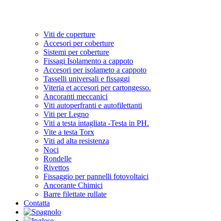
Viti de coperture
Accesori per coberture
Sistemi per coberture
Fissagi Isolamento a cappoto
Accesori per isolameto a cappoto
Tasselli universali e fissaggi
Viteria et accesori per cartongesso.
Ancoranti meccanici
Viti autoperfranti e autofilettanti
Viti per Legno
Viti a testa intagliata -Testa in PH.
Vite a testa Torx
Viti ad alta resistenza
Noci
Rondelle
Rivettos
Fissaggio per pannelli fotovoltaici
Ancorante Chimici
Barre filettate rullate
Contatta