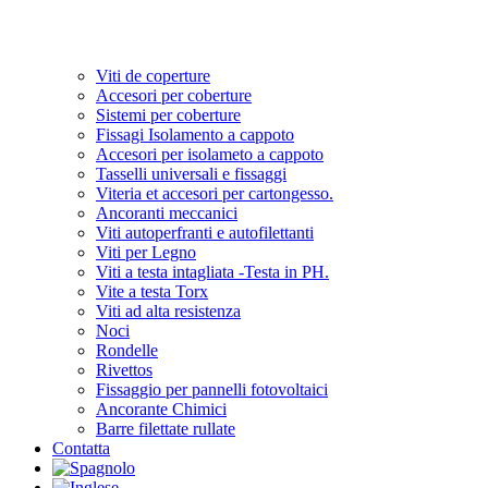
Viti de coperture
Accesori per coberture
Sistemi per coberture
Fissagi Isolamento a cappoto
Accesori per isolameto a cappoto
Tasselli universali e fissaggi
Viteria et accesori per cartongesso.
Ancoranti meccanici
Viti autoperfranti e autofilettanti
Viti per Legno
Viti a testa intagliata -Testa in PH.
Vite a testa Torx
Viti ad alta resistenza
Noci
Rondelle
Rivettos
Fissaggio per pannelli fotovoltaici
Ancorante Chimici
Barre filettate rullate
Contatta