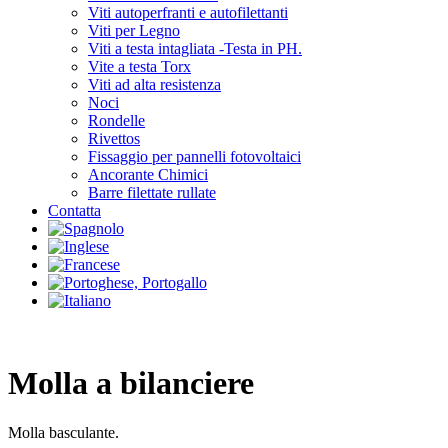
Viti autoperfranti e autofilettanti
Viti per Legno
Viti a testa intagliata -Testa in PH.
Vite a testa Torx
Viti ad alta resistenza
Noci
Rondelle
Rivettos
Fissaggio per pannelli fotovoltaici
Ancorante Chimici
Barre filettate rullate
Contatta
Molla a bilanciere
Molla basculante.