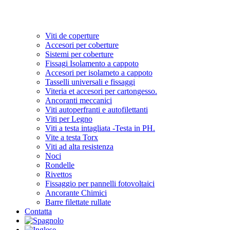
Viti de coperture
Accesori per coberture
Sistemi per coberture
Fissagi Isolamento a cappoto
Accesori per isolameto a cappoto
Tasselli universali e fissaggi
Viteria et accesori per cartongesso.
Ancoranti meccanici
Viti autoperfranti e autofilettanti
Viti per Legno
Viti a testa intagliata -Testa in PH.
Vite a testa Torx
Viti ad alta resistenza
Noci
Rondelle
Rivettos
Fissaggio per pannelli fotovoltaici
Ancorante Chimici
Barre filettate rullate
Contatta