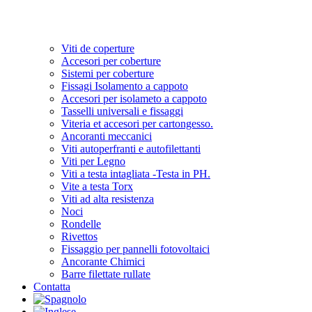
Viti de coperture
Accesori per coberture
Sistemi per coberture
Fissagi Isolamento a cappoto
Accesori per isolameto a cappoto
Tasselli universali e fissaggi
Viteria et accesori per cartongesso.
Ancoranti meccanici
Viti autoperfranti e autofilettanti
Viti per Legno
Viti a testa intagliata -Testa in PH.
Vite a testa Torx
Viti ad alta resistenza
Noci
Rondelle
Rivettos
Fissaggio per pannelli fotovoltaici
Ancorante Chimici
Barre filettate rullate
Contatta