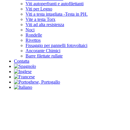
Viti autoperfranti e autofilettanti
Viti per Legno
Viti a testa intagliata -Testa in PH.
Vite a testa Torx
Viti ad alta resistenza
Noci
Rondelle
Rivettos
Fissaggio per pannelli fotovoltaici
Ancorante Chimici
Barre filettate rullate
Contatta