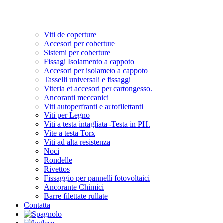
Viti de coperture
Accesori per coberture
Sistemi per coberture
Fissagi Isolamento a cappoto
Accesori per isolameto a cappoto
Tasselli universali e fissaggi
Viteria et accesori per cartongesso.
Ancoranti meccanici
Viti autoperfranti e autofilettanti
Viti per Legno
Viti a testa intagliata -Testa in PH.
Vite a testa Torx
Viti ad alta resistenza
Noci
Rondelle
Rivettos
Fissaggio per pannelli fotovoltaici
Ancorante Chimici
Barre filettate rullate
Contatta