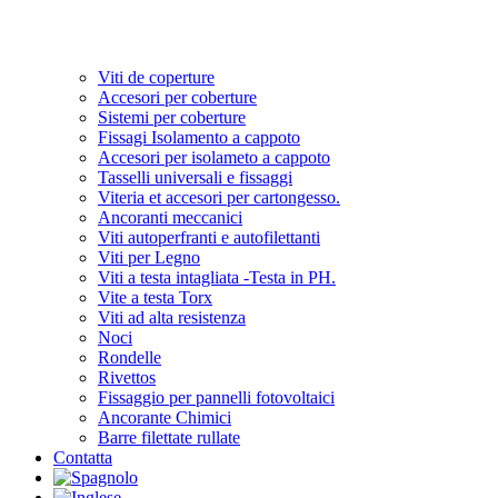
Viti de coperture
Accesori per coberture
Sistemi per coberture
Fissagi Isolamento a cappoto
Accesori per isolameto a cappoto
Tasselli universali e fissaggi
Viteria et accesori per cartongesso.
Ancoranti meccanici
Viti autoperfranti e autofilettanti
Viti per Legno
Viti a testa intagliata -Testa in PH.
Vite a testa Torx
Viti ad alta resistenza
Noci
Rondelle
Rivettos
Fissaggio per pannelli fotovoltaici
Ancorante Chimici
Barre filettate rullate
Contatta