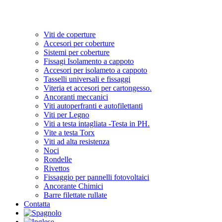
Viti de coperture
Accesori per coberture
Sistemi per coberture
Fissagi Isolamento a cappoto
Accesori per isolameto a cappoto
Tasselli universali e fissaggi
Viteria et accesori per cartongesso.
Ancoranti meccanici
Viti autoperfranti e autofilettanti
Viti per Legno
Viti a testa intagliata -Testa in PH.
Vite a testa Torx
Viti ad alta resistenza
Noci
Rondelle
Rivettos
Fissaggio per pannelli fotovoltaici
Ancorante Chimici
Barre filettate rullate
Contatta