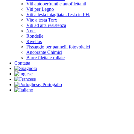
Viti autoperfranti e autofilettanti
Viti per Legno
Viti a testa intagliata -Testa in PH.
Vite a testa Torx
Viti ad alta resistenza
Noci
Rondelle
Rivettos
Fissaggio per pannelli fotovoltaici
Ancorante Chimici
Barre filettate rullate
Contatta