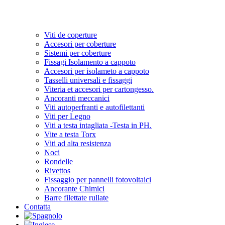
Viti de coperture
Accesori per coberture
Sistemi per coberture
Fissagi Isolamento a cappoto
Accesori per isolameto a cappoto
Tasselli universali e fissaggi
Viteria et accesori per cartongesso.
Ancoranti meccanici
Viti autoperfranti e autofilettanti
Viti per Legno
Viti a testa intagliata -Testa in PH.
Vite a testa Torx
Viti ad alta resistenza
Noci
Rondelle
Rivettos
Fissaggio per pannelli fotovoltaici
Ancorante Chimici
Barre filettate rullate
Contatta