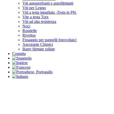
Viti autoperfranti e autofilettanti
Viti per Legno
Viti a testa intagliata -Testa in PH.
Vite a testa Torx
Viti ad alta resistenza
Noci
Rondelle
Rivettos
Fissaggio per pannelli fotovoltaici
Ancorante Chimici
Barre filettate rullate
Contatta