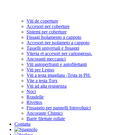
Viti de coperture
Accesori per coberture
Sistemi per coberture
Fissagi Isolamento a cappoto
Accesori per isolameto a cappoto
Tasselli universali e fissaggi
Viteria et accesori per cartongesso.
Ancoranti meccanici
Viti autoperfranti e autofilettanti
Viti per Legno
Viti a testa intagliata -Testa in PH.
Vite a testa Torx
Viti ad alta resistenza
Noci
Rondelle
Rivettos
Fissaggio per pannelli fotovoltaici
Ancorante Chimici
Barre filettate rullate
Contatta