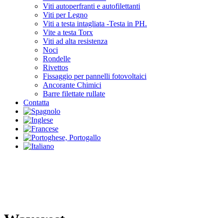
Viti autoperfranti e autofilettanti
Viti per Legno
Viti a testa intagliata -Testa in PH.
Vite a testa Torx
Viti ad alta resistenza
Noci
Rondelle
Rivettos
Fissaggio per pannelli fotovoltaici
Ancorante Chimici
Barre filettate rullate
Contatta