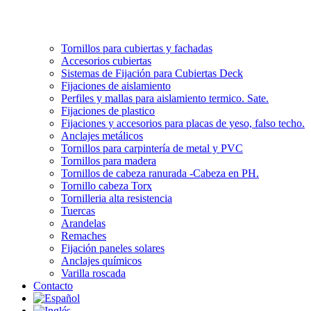
Tornillos para cubiertas y fachadas
Accesorios cubiertas
Sistemas de Fijación para Cubiertas Deck
Fijaciones de aislamiento
Perfiles y mallas para aislamiento termico. Sate.
Fijaciones de plastico
Fijaciones y accesorios para placas de yeso, falso techo.
Anclajes metálicos
Tornillos para carpintería de metal y PVC
Tornillos para madera
Tornillos de cabeza ranurada -Cabeza en PH.
Tornillo cabeza Torx
Tornilleria alta resistencia
Tuercas
Arandelas
Remaches
Fijación paneles solares
Anclajes químicos
Varilla roscada
Contacto