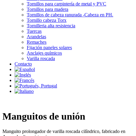
Tornillos para carpintería de metal y PVC
Tornillos para madera
Tornillos de cabeza ranurada -Cabeza en PH.
Tornillo cabeza Torx
Tornilleria alta resistencia
Tuercas
Arandelas
Remaches
Fijación paneles solares
Anclajes químicos
Varilla roscada
Contacto
Manguitos de unión
Manguito prolongador de varilla roscada cilíndrico, fabricado en