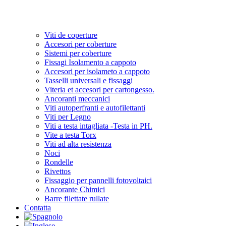
Viti de coperture
Accesori per coberture
Sistemi per coberture
Fissagi Isolamento a cappoto
Accesori per isolameto a cappoto
Tasselli universali e fissaggi
Viteria et accesori per cartongesso.
Ancoranti meccanici
Viti autoperfranti e autofilettanti
Viti per Legno
Viti a testa intagliata -Testa in PH.
Vite a testa Torx
Viti ad alta resistenza
Noci
Rondelle
Rivettos
Fissaggio per pannelli fotovoltaici
Ancorante Chimici
Barre filettate rullate
Contatta