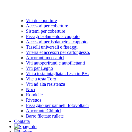
Viti de coperture
Accesori per coberture
Sistemi per coberture
Fissagi Isolamento a cappoto
Accesori per isolameto a cappoto
Tasselli universali e fissaggi
Viteria et accesori per cartongesso.
Ancoranti meccanici
Viti autoperfranti e autofilettanti
Viti per Legno
Viti a testa intagliata -Testa in PH.
Vite a testa Torx
Viti ad alta resistenza
Noci
Rondelle
Rivettos
Fissaggio per pannelli fotovoltaici
Ancorante Chimici
Barre filettate rullate
Contatta